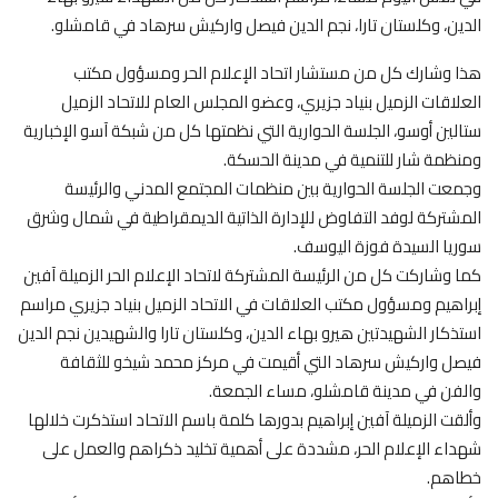
الدين، وكلستان تارا، نجم الدين فيصل واركيش سرهاد في قامشلو.
هذا وشارك كل من مستشار اتحاد الإعلام الحر ومسؤول مكتب
العلاقات الزميل بنياد جزيري، وعضو المجلس العام للاتحاد الزميل
ستالين أوسو، الجلسة الحوارية التي نظمتها كل من شبكة آسو الإخبارية
ومنظمة شار للتنمية في مدينة الحسكة.
وجمعت الجلسة الحوارية بين منظمات المجتمع المدني والرئيسة
المشتركة لوفد التفاوض للإدارة الذاتية الديمقراطية في شمال وشرق
سوريا السيدة فوزة اليوسف.
كما وشاركت كل من الرئيسة المشتركة لاتحاد الإعلام الحر الزميلة آفين
إبراهيم ومسؤول مكتب العلاقات في الاتحاد الزميل بنياد جزيري مراسم
استذكار الشهيدتين هيرو بهاء الدين، وكلستان تارا والشهيدين نجم الدين
فيصل واركيش سرهاد التي أقيمت في مركز محمد شيخو للثقافة
والفن في مدينة قامشلو، مساء الجمعة.
وألقت الزميلة آفين إبراهيم بدورها كلمة باسم الاتحاد استذكرت خلالها
شهداء الإعلام الحر، مشددة على أهمية تخليد ذكراهم والعمل على
خطاهم.