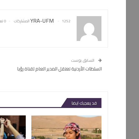
YRA-UFM
1252 المشاركات
0 تعليقات
السابق بوست
السلطات الأردنية تعتقل المدير العام لقناة رؤيا
قد يعجبك ايضا