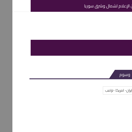
 الإعلام لشمال وشرق سوريا
وسوم
يران- امريكا -ترامب