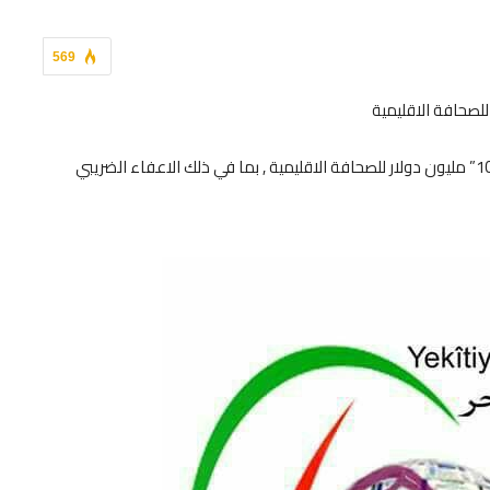
569
أعلنت الحكومة الاتحادية الاسترالية عن حزمة دعم بقيمة “100” مليون دولار للصحافة الاقليمية , بما في ذلك الاعفاء الضريبي